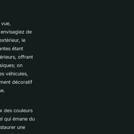
 vue,
 envisagiez de
xtérieur, le
antes étant
rieurs, offrant
siques; on
es véhicules,
ement décoratif
se.
x des couleurs
uel qui émane du
nstaurer une