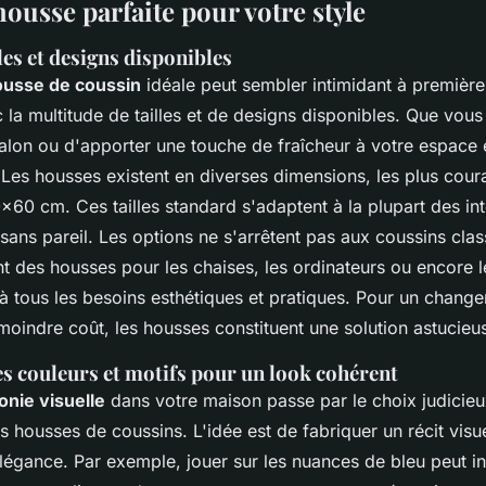
housse parfaite pour votre style
lles et designs disponibles
ousse de coussin
idéale peut sembler intimidant à première
la multitude de tailles et de designs disponibles. Que vous
alon ou d'apporter une touche de fraîcheur à votre espace e
 Les housses existent en diverses dimensions, les plus cour
0 cm. Ces tailles standard s'adaptent à la plupart des inté
ans pareil. Les options ne s'arrêtent pas aux coussins clas
t des housses pour les chaises, les ordinateurs ou encore l
à tous les besoins esthétiques et pratiques. Pour un chang
 moindre coût, les housses constituent une solution astucieu
s couleurs et motifs pour un look cohérent
nie visuelle
dans votre maison passe par le choix judicieu
s housses de coussins. L'idée est de fabriquer un récit vis
élégance. Par exemple, jouer sur les nuances de bleu peut i