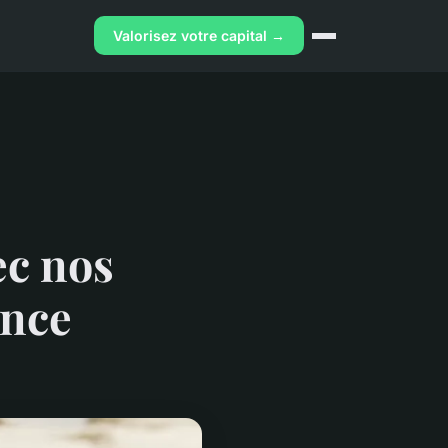
Valorisez votre capital →
ec nos
ance