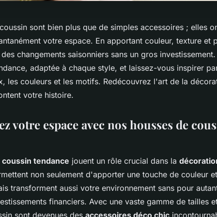
oussin sont bien plus que de simples accessoires ; elles on
antanément votre espace. En apportant couleur, texture et p
t des changements saisonniers sans un gros investissement
dance, adaptée à chaque style, et laissez-vous inspirer pa
x, les couleurs et les motifs. Redécouvrez l'art de la décor
ntent votre histoire.
z votre espace avec nos housses de cous
 coussin tendance
jouent un rôle crucial dans la
décoratio
ermettent non seulement d'apporter une touche de couleur et
is transforment aussi votre environnement sans pour autant
estissements financiers. Avec une vaste gamme de tailles et 
ssin sont devenues des
accessoires déco chic
incontourna