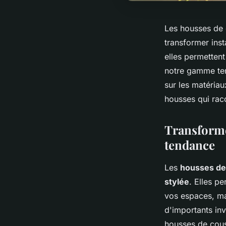
Les housses de c
transformer inst
elles permetten
notre gamme ten
sur les matériau
housses qui raco
Transforme
tendance
Les
housses de
stylée
. Elles p
vos espaces, ma
d'importants inv
housses de cou