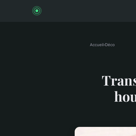
Accueil
›
Déco
Trans
hou