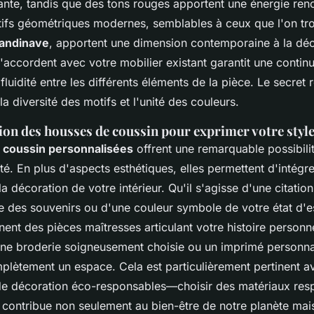
nte, tandis que des tons rouges apportent une énergie ren
ifs géométriques modernes, semblables à ceux que l'on tr
candinave
, apportent une dimension contemporaine à la déc
s'accordent avec votre mobilier existant garantit une continu
 fluidité entre les différents éléments de la pièce. Le secret
 la diversité des motifs et l'unité des couleurs.
ion des housses de coussin pour exprimer votre styl
 coussin personnalisées
offrent une remarquable possibili
té. En plus d'aspects esthétiques, elles permettent d'intégr
la décoration de votre intérieur. Qu'il s'agisse d'une citation
 des souvenirs ou d'une couleur symbole de votre état d'es
ent des pièces maîtresses articulant votre histoire personne
u'une broderie soigneusement choisie ou un imprimé personna
plètement un espace. Cela est particulièrement pertinent a
e décoration éco-responsables—choisir des matériaux res
 contribue non seulement au bien-être de notre planète mai