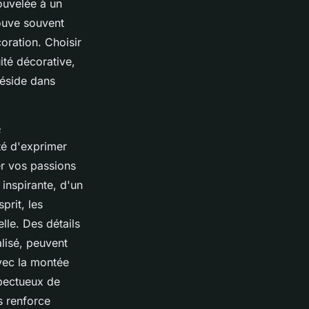
ouvelée à un
ouve souvent
oration. Choisir
ité décorative,
 réside dans
e
té d'exprimer
er vos passions
 inspirante, d'un
prit, les
lle. Des détails
lisé, peuvent
vec la montée
pectueux de
s renforce