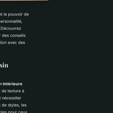
t le pouvoir de
ersonnalité,
. Découvrez
r des conseils
ation avec des
sin
n intérieure
 de texture à
 nécessiter
de styles, les
bles pour ceux