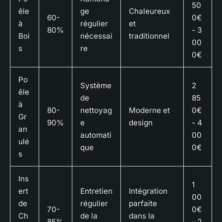
50
êle
ge
Chaleureux
60-
0€
à
régulier
et
80%
- 3
Boi
nécessai
traditionnel
00
s
re
0€
Po
Système
2
êle
de
85
à
80-
nettoyag
Moderne et
0€
Gr
90%
e
design
- 4
an
automati
00
ulé
que
0€
s
Ins
1
ert
Entretien
Intégration
00
de
régulier
parfaite
70-
0€
Ch
de la
dans la
85%
- 2