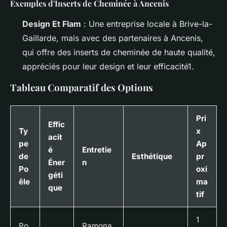
Exemples d'Inserts de Cheminée à Ancenis
Design Et Flam
: Une entreprise locale à Brive-la-
Gaillarde, mais avec des partenaires à Ancenis,
qui offre des inserts de cheminée de haute qualité,
appréciés pour leur design et leur efficacité1.
Tableau Comparatif des Options
Pri
Effic
Ty
x
acit
pe
Ap
é
Entretie
de
Esthétique
pr
Éner
n
Po
oxi
géti
êle
ma
que
tif
1
Po
Ramona