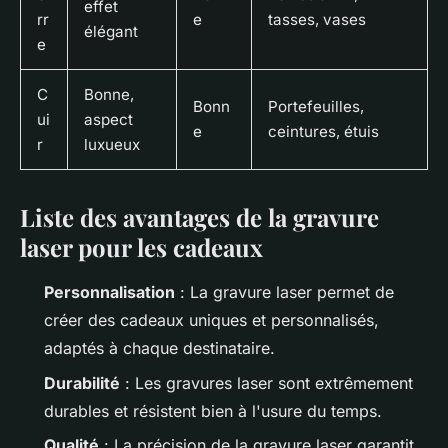
effet
rr
e
tasses, vases
élégant
e
C
Bonne,
Bonn
Portefeuilles,
ui
aspect
e
ceintures, étuis
r
luxueux
Liste des avantages de la gravure
laser pour les cadeaux
Personnalisation
: La gravure laser permet de
créer des cadeaux uniques et personnalisés,
adaptés à chaque destinataire.
Durabilité
: Les gravures laser sont extrêmement
durables et résistent bien à l'usure du temps.
Qualité
: La précision de la gravure laser garantit