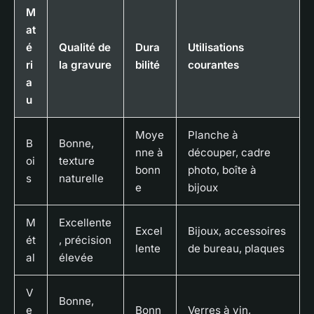
M
at
é
Qualité de
Dura
Utilisations
ri
la gravure
bilité
courantes
a
u
Moye
Planche à
B
Bonne,
nne à
découper, cadre
oi
texture
bonn
photo, boîte à
s
naturelle
e
bijoux
M
Excellente
Excel
Bijoux, accessoires
ét
, précision
lente
de bureau, plaques
al
élevée
V
Bonne,
e
Bonn
Verres à vin,