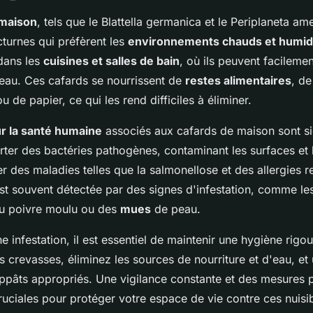
 maison
, tels que le Blattella germanica et le Periplaneta am
turnes qui préfèrent les
environnements chauds et humi
dans les
cuisines et salles de bain
, où ils peuvent facileme
l'eau. Ces cafards se nourrissent de
restes alimentaires
, de
 de papier, ce qui les rend difficiles à éliminer.
r la santé humaine
associés aux cafards de maison sont sign
ter des bactéries pathogènes, contaminant les surfaces et l
er des maladies telles que la salmonellose et des allergies re
st souvent détectée par des signes d'infestation, comme l
du poivre moulu ou des
mues
de peau.
e infestation, il est essentiel de maintenir une hygiène rigo
es crevasses, éliminez les sources de nourriture et d'eau, et 
ppâts appropriés. Une vigilance constante et des mesures 
ruciales pour protéger votre espace de vie contre ces nuisib