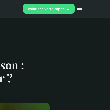
Valorisez votre capital →
son :
r ?