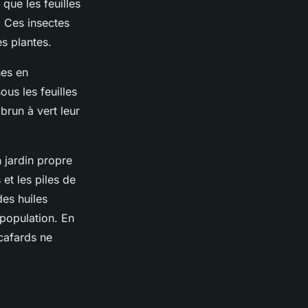
que les feuilles
. Ces insectes
es plantes.
hes en
us les feuilles
brun à vert leur
n jardin propre
 et les piles de
des huiles
 population. En
 cafards ne