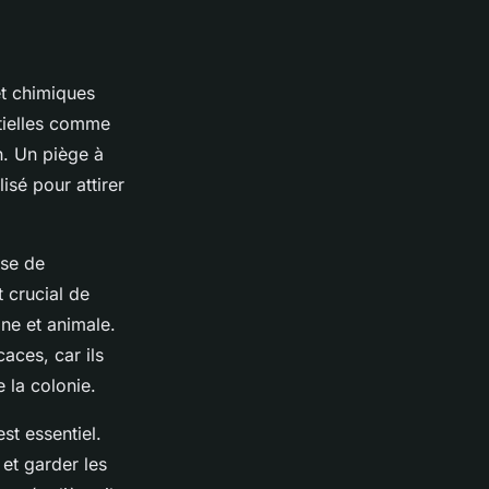
et chimiques
ntielles comme
n. Un piège à
isé pour attirer
ase de
 crucial de
ine et animale.
aces, car ils
 la colonie.
st essentiel.
 et garder les