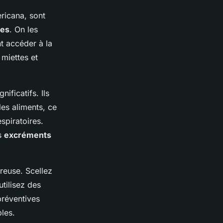
ericana, sont
des
. On les
nt accéder à la
 miettes et
ificatifs. Ils
es aliments, ce
spiratoires.
es
excréments
ureuse. Scellez
utilisez des
préventives
les.