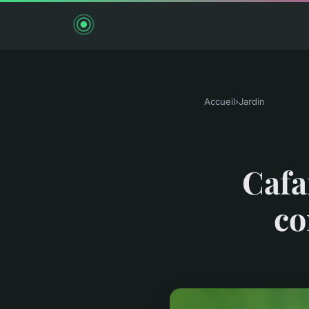
Accueil
›
Jardin
Cafa
co