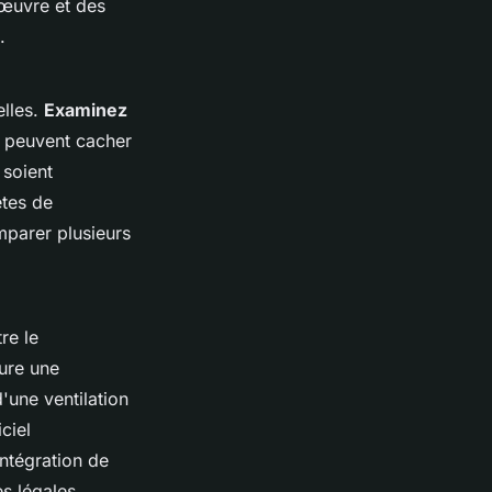
'œuvre et des
.
elles.
Examinez
s peuvent cacher
 soient
ètes de
mparer plusieurs
re le
lure une
une ventilation
ciel
'intégration de
s légales.