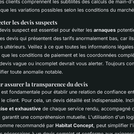
les clients comprennent les subtilités des calculs de main-d
 que les variations possibles selon les conditions du marché
ter les devis suspects
evis suspect est essentiel pour éviter les
arnaques
potenti
es devis qui présentent des tarifs anormalement bas, car il
 ultérieurs. Veillez à ce que toutes les informations légales
es que les conditions de paiement et les coordonnées compl
 devis vague ou incomplet devrait vous alerter. Toujours co
ifier toute anomalie notable.
r assurer la transparence du devis
est fondamentale pour établir une relation de confiance ent
le client. Pour cela, un devis détaillé est indispensable. Inc
ise et exhaustive
de chaque service rendu, accompagné d'
, garantit une compréhension mutuelle. L'utilisation d'un logi
, comme recommandé par
Habitat Concept
, peut simplifier l
ts nécessaires à un devis complet et conforme aux exigence