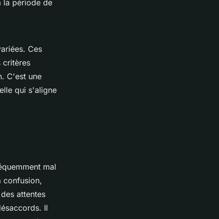
à la période de
variées. Ces
 critères
n. C'est une
elle qui s'aligne
fréquemment mal
à confusion,
 des attentes
désaccords. Il