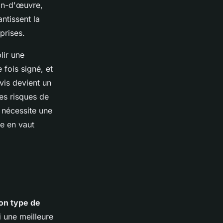
ain-d'œuvre,
ntissent la
prises.
lir une
 fois signé, et
vis devient un
les risques de
 nécessite une
ce en vaut
on type de
i une meilleure