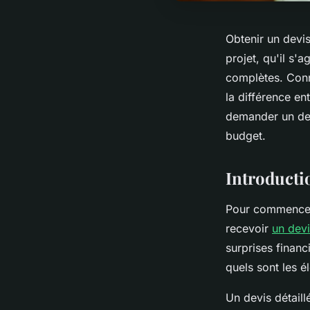
Obtenir un devi
projet, qu'il s'
complètes. Conn
la différence e
demander un devi
budget.
Introductio
Pour commencer,
recevoir
un devi
surprises financ
quels sont les é
Un devis détaill