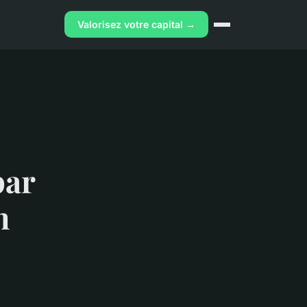
Valorisez votre capital →
par
n