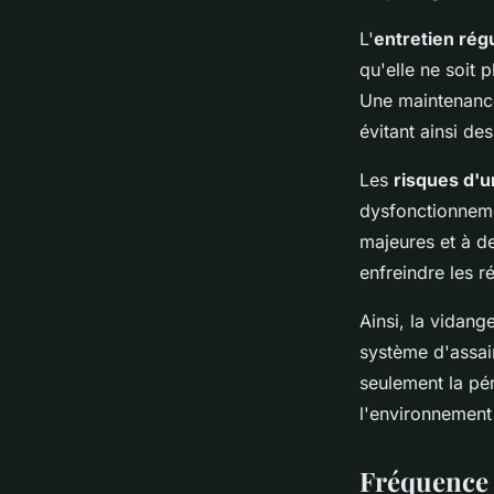
L'
entretien régu
qu'elle ne soit 
Une maintenance
évitant ainsi d
Les
risques d'u
dysfonctionneme
majeures et à d
enfreindre les r
Ainsi, la vidang
système d'assai
seulement la pér
l'environnement 
Fréquence 