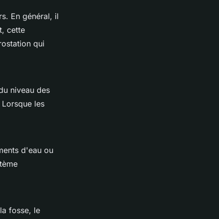
. En général, il
, cette
rostation qui
 du niveau des
 Lorsque les
ments d'eau ou
stème
la fosse, le