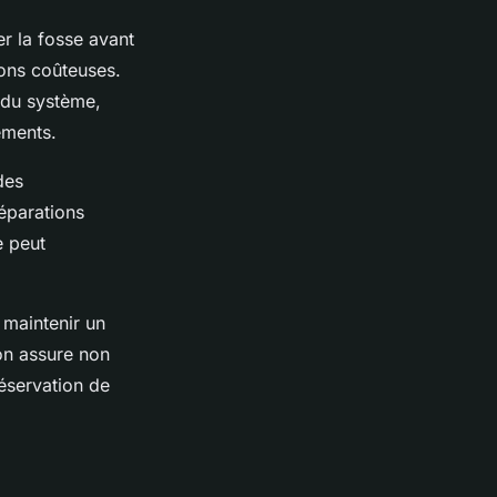
r la fosse avant
ions coûteuses.
 du système,
ements.
des
éparations
e peut
r maintenir un
on assure non
réservation de