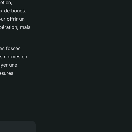
etien,
aux de boues.
ur offrir un
pération, mais
des fosses
les normes en
ayer une
esures