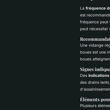
La
fréquence d
est recommandé 
fréquence peut v
peut nécessiter 
Recommandati
Une vidange rég
boues est une m
boues atteignent
Signes indiqua
Des
indications
des drains lents
d'assainissemen
Éléments pouv
Plusieurs élémen