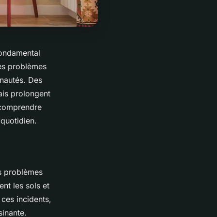
 fondamental
des problèmes
unautés. Des
ais prolongent
e comprendre
quotidien.
rs problèmes
nt les sols et
 ces incidents,
inante.